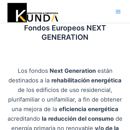
Ir
al
Main
contenido
Fondos Europeos NEXT
Men
GENERATION
Los fondos
Next Generation
están
destinados a la
rehabilitación energética
de los edificios de uso residencial,
plurifamiliar o unifamiliar, a fin de obtener
una mejora de la
eficiencia energética
acreditando
la reducción del consumo
de
energía primaria no renovable
y/o de la