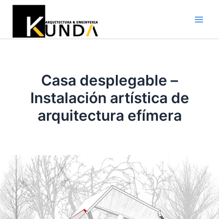
Ir
al
Main
contenido
Men
Casa desplegable –
Instalación artística de
arquitectura efímera