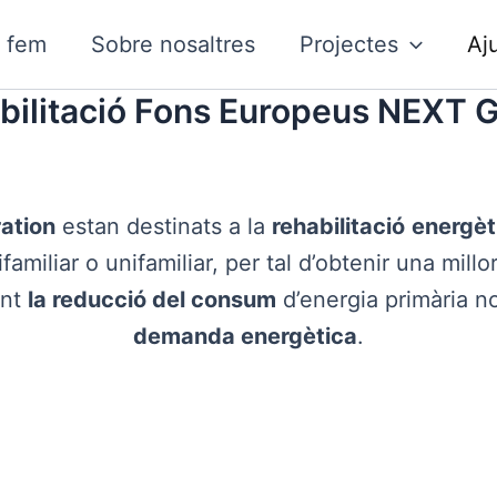
 fem
Sobre nosaltres
Projectes
Aj
abilitació Fons Europeus NEXT
ation
estan destinats a la
rehabilitació
energèt
ifamiliar o unifamiliar, per tal d’obtenir una millor
ant
la reducció del consum
d’energia primària 
demanda energètica
.