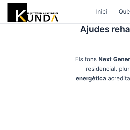
Vés
al
Inici
Què
contingut
Ajudes reh
Els fons
Next Gener
residencial, plur
energètica
acredit