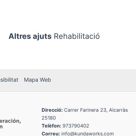
Altres ajuts
Rehabilitació
ibilitat
Mapa Web
Direcció:
Carrer Farinera 23, Alcarràs
25180
Telèfon:
973790402
Correu:
info@kundaworks.com