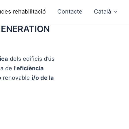
udes rehabilitació
Contacte
Català
 GENERATION
ica
dels edificis d’ús
a de l’
eficiència
no renovable
i/o de la